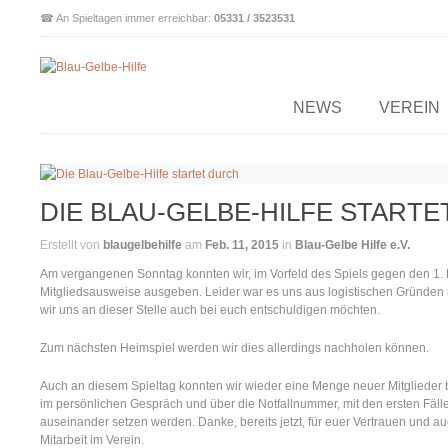
☎ An Spieltagen immer erreichbar:
05331 / 3523531
NEWS
VEREIN
DIE BLAU-GELBE-HILFE START
Erstellt von
blaugelbehilfe
am
Feb. 11, 2015
in
Blau-Gelbe Hilfe e.V.
Am vergangenen Sonntag konnten wir, im Vorfeld des Spiels gegen den 1. F
Mitgliedsausweise ausgeben. Leider war es uns aus logistischen Gründen nic
wir uns an dieser Stelle auch bei euch entschuldigen möchten.
Zum nächsten Heimspiel werden wir dies allerdings nachholen können.
Auch an diesem Spieltag konnten wir wieder eine Menge neuer Mitglieder b
im persönlichen Gespräch und über die Notfallnummer, mit den ersten Fällen
auseinander setzen werden. Danke, bereits jetzt, für euer Vertrauen und auch
Mitarbeit im Verein.