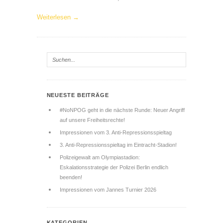
Weiterlesen →
NEUESTE BEITRÄGE
#NoNPOG geht in die nächste Runde: Neuer Angriff
auf unsere Freiheitsrechte!
Impressionen vom 3. Anti-Repressionsspieltag
3. Anti-Repressionsspieltag im Eintracht-Stadion!
Polizeigewalt am Olympiastadion:
Eskalationsstrategie der Polizei Berlin endlich
beenden!
Impressionen vom Jannes Turnier 2026
KATEGORIEN