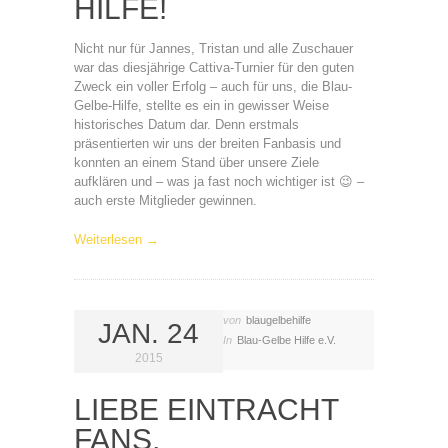
HILFE!
Nicht nur für Jannes, Tristan und alle Zuschauer
war das diesjährige Cattiva-Turnier für den guten
Zweck ein voller Erfolg – auch für uns, die Blau-
Gelbe-Hilfe, stellte es ein in gewisser Weise
historisches Datum dar. Denn erstmals
präsentierten wir uns der breiten Fanbasis und
konnten an einem Stand über unsere Ziele
aufklären und – was ja fast noch wichtiger ist 😉 –
auch erste Mitglieder gewinnen.
Weiterlesen →
von
blaugelbehilfe
JAN. 24
In
Blau-Gelbe Hilfe e.V.
2015
LIEBE EINTRACHT
FANS,