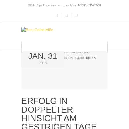
☎ An Spieltagen immer erreichbar:
05331 / 3523531
von
blaugelbehilfe
JAN. 31
In
Blau-Gelbe Hilfe e.V.
2015
ERFOLG IN
DOPPELTER
HINSICHT AM
GESTRIGEN TAGE