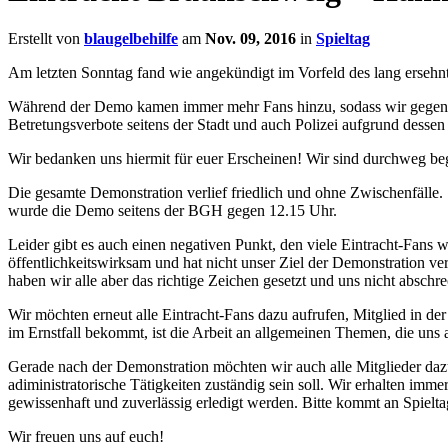
Erstellt von
blaugelbehilfe
am
Nov. 09, 2016
in
Spieltag
Am letzten Sonntag fand wie angekündigt im Vorfeld des lang ersehn
Während der Demo kamen immer mehr Fans hinzu, sodass wir gegen E
Betretungsverbote seitens der Stadt und auch Polizei aufgrund dessen
Wir bedanken uns hiermit für euer Erscheinen! Wir sind durchweg beg
Die gesamte Demonstration verlief friedlich und ohne Zwischenfälle
wurde die Demo seitens der BGH gegen 12.15 Uhr.
Leider gibt es auch einen negativen Punkt, den viele Eintracht-Fans 
öffentlichkeitswirksam und hat nicht unser Ziel der Demonstration ver
haben wir alle aber das richtige Zeichen gesetzt und uns nicht absch
Wir möchten erneut alle Eintracht-Fans dazu aufrufen, Mitglied in d
im Ernstfall bekommt, ist die Arbeit an allgemeinen Themen, die uns al
Gerade nach der Demonstration möchten wir auch alle Mitglieder dazu 
adiministratorische Tätigkeiten zuständig sein soll. Wir erhalten imm
gewissenhaft und zuverlässig erledigt werden. Bitte kommt an Spieltag
Wir freuen uns auf euch!