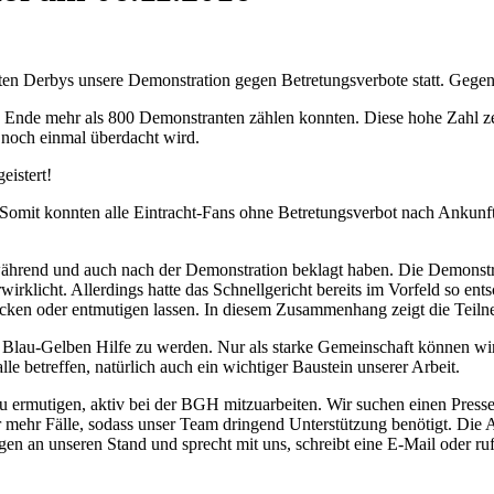
ten Derbys unsere Demonstration gegen Betretungsverbote statt. Gegen
nde mehr als 800 Demonstranten zählen konnten. Diese hohe Zahl zei
 noch einmal überdacht wird.
eistert!
. Somit konnten alle Eintracht-Fans ohne Betretungsverbot nach Anku
während und auch nach der Demonstration beklagt haben. Die Demonstrat
wirklicht. Allerdings hatte das Schnellgericht bereits im Vorfeld so en
recken oder entmutigen lassen. In diesem Zusammenhang zeigt die Teilne
er Blau-Gelben Hilfe zu werden. Nur als starke Gemeinschaft können wir
le betreffen, natürlich auch ein wichtiger Baustein unserer Arbeit.
ermutigen, aktiv bei der BGH mitzuarbeiten. Wir suchen einen Pressesp
er mehr Fälle, sodass unser Team dringend Unterstützung benötigt. Die A
en an unseren Stand und sprecht mit uns, schreibt eine E-Mail oder ruf